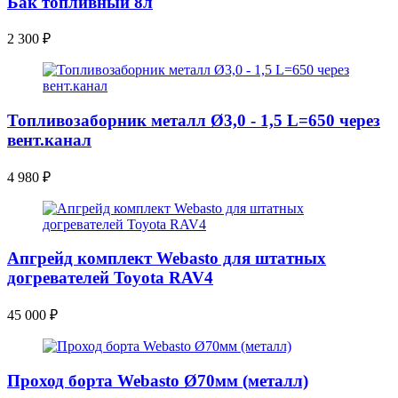
Бак топливный 8л
2 300
₽
Топливозаборник металл Ø3,0 - 1,5 L=650 через
вент.канал
4 980
₽
Апгрейд комплект Webasto для штатных
догревателей Toyota RAV4
45 000
₽
Проход борта Webasto Ø70мм (металл)