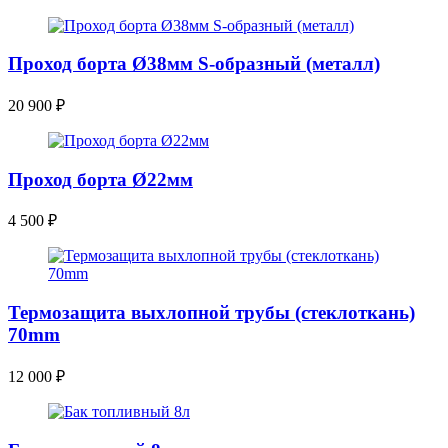
Проход борта Ø38мм S-образный (металл)
20 900
₽
Проход борта Ø22мм
4 500
₽
Термозащита выхлопной трубы (стеклоткань)
70mm
12 000
₽