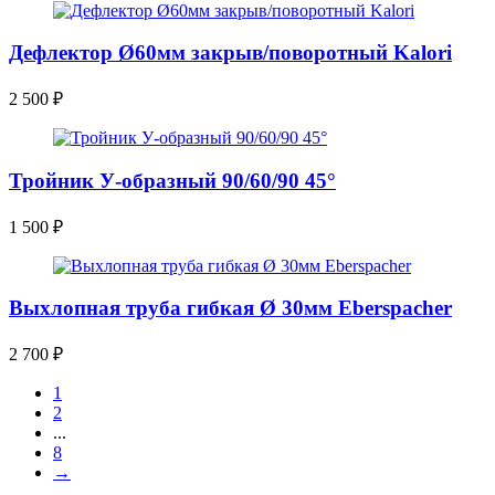
Дефлектор Ø60мм закрыв/поворотный Kalori
2 500
₽
Тройник У-образный 90/60/90 45°
1 500
₽
Выхлопная труба гибкая Ø 30мм Eberspacher
2 700
₽
1
2
...
8
→