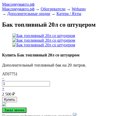
Максимумавто.рф
Максимумавто.рф
→
Обогреватели
→
Webasto
→
Дополнительные опции
→
Катера / Яхты
Бак топливный 20л со штуцером
Купить Бак топливный 20л со штуцером
Дополнительный топливный бак на 20 литров.
AT07751
−
+
2 500
₽
Получение информации о методах доставки