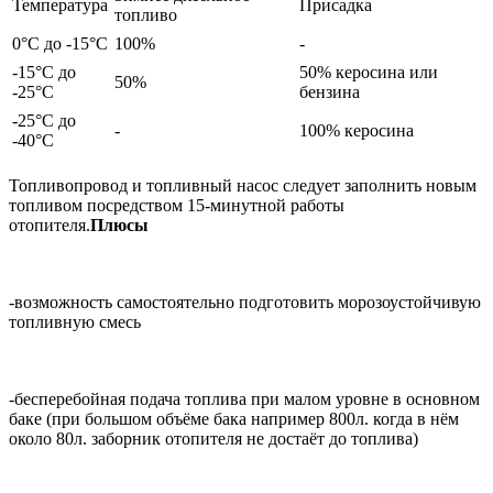
Температура
Присадка
топливо
0°С до -15°С
100%
-
-15°С до
50% керосина или
50%
-25°С
бензина
-25°С до
-
100% керосина
-40°С
Топливопровод и топливный насос следует заполнить новым
топливом посредством 15-минутной работы
отопителя.
Плюсы
-возможность самостоятельно подготовить морозоустойчивую
топливную смесь
-бесперебойная подача топлива при малом уровне в основном
баке (при большом объёме бака например 800л. когда в нём
около 80л. заборник отопителя не достаёт до топлива)