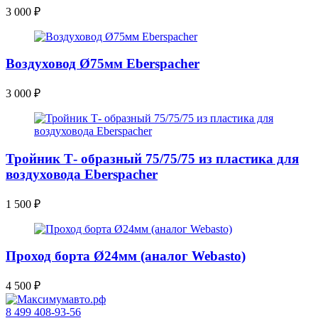
3 000
₽
Воздуховод Ø75мм Eberspacher
3 000
₽
Тройник Т- образный 75/75/75 из пластика для
воздуховода Eberspacher
1 500
₽
Проход борта Ø24мм (аналог Webasto)
4 500
₽
8 499 408-93-56