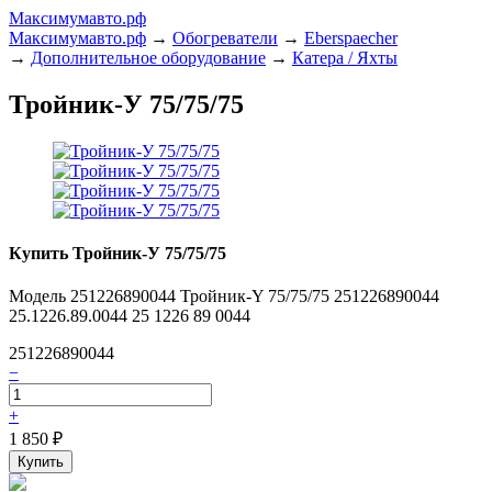
Максимумавто.рф
Максимумавто.рф
→
Обогреватели
→
Eberspaecher
→
Дополнительное оборудование
→
Катера / Яхты
Тройник-У 75/75/75
Купить Тройник-У 75/75/75
Модель 251226890044 Тройник-Y 75/75/75 251226890044
25.1226.89.0044 25 1226 89 0044
251226890044
−
+
1 850
₽