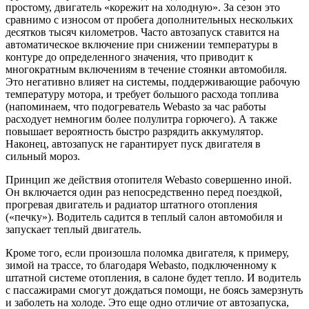
простому, двигатель «корежит на холодную». За сезон это
сравнимо с износом от пробега дополнительных нескольких
десятков тысяч километров. Часто автозапуск ставится на
автоматическое включение при снижении температуры в
контуре до определенного значения, что приводит к
многократным включениям в течение стоянки автомобиля.
Это негативно влияет на системы, поддерживающие рабочую
температуру мотора, и требует большого расхода топлива
(напоминаем, что подогреватель Webasto за час работы
расходует немногим более полулитра горючего). А также
повышает вероятность быстро разрядить аккумулятор.
Наконец, автозапуск не гарантирует пуск двигателя в
сильный мороз.
Принцип же действия отопителя Webasto совершенно иной.
Он включается один раз непосредственно перед поездкой,
прогревая двигатель и радиатор штатного отопления
(«печку»). Водитель садится в теплый салон автомобиля и
запускает теплый двигатель.
Кроме того, если произошла поломка двигателя, к примеру,
зимой на трассе, то благодаря Webasto, подключенному к
штатной системе отопления, в салоне будет тепло. И водитель
с пассажирами смогут дождаться помощи, не боясь замерзнуть
и заболеть на холоде. Это еще одно отличие от автозапуска,