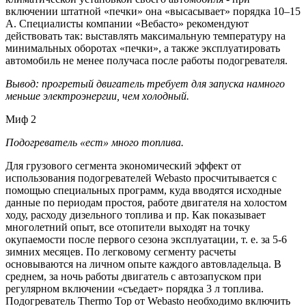
включении штатной «печки» она «высасывает» порядка 10–15
А. Специалисты компании «Вебасто» рекомендуют
действовать так: выставлять максимальную температуру на
минимальных оборотах «печки», а также эксплуатировать
автомобиль не менее получаса после работы подогревателя.
Вывод: прогретый двигатель требует для запуска намного
меньше электроэнергии, чем холодный.
Миф 2
Подогреватель «ест» много топлива.
Для грузового сегмента экономический эффект от
использования подогревателей Webasto просчитывается с
помощью специальных программ, куда вводятся исходные
данные по периодам простоя, работе двигателя на холостом
ходу, расходу дизельного топлива и пр. Как показывает
многолетний опыт, все отопители выходят на точку
окупаемости после первого сезона эксплуатации, т. е. за 5-6
зимних месяцев. По легковому сегменту расчеты
основываются на личном опыте каждого автовладельца. В
среднем, за ночь работы двигатель с автозапуском при
регулярном включении «съедает» порядка 3 л топлива.
Подогреватель Thermo Top от Webasto необходимо включить