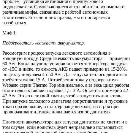
проблем - установка автономного предпускового
подогревателя. Сомневающиеся автолюбители вспоминают
различные мифы, связанные с работой автономных
отопителей. Есть ли в них правда, мы и постараемся
разобраться.
Миф 1
Подогреватель «сажает» аккумулятор.
Рассмотрим процесс запуска легкового автомобиля в
холодную погоду. Средняя емкость аккумулятора — примерно
60 А/ч. Когда на улице устанавливается температура воздуха
от -15C и ниже, то емкость АКБ падает примерно на 15-20%,
по факту получаем 45-50 А/ч. Для запуска теплого двигателя
требуется около 15 А. Потребление тока у подогревателя
Webasto серии Thermo Top минимально, а за весь цикл работы
отопителя составляет порядка 1,5–3 А. Остается примерно 42-
47 А/ч. Этого с лихвой хватит, чтобы запустить двигатель.
При запуске холодного двигателя сопротивление и пусковые
токи гораздо выше, и стартер чаще выходит из строя при
проворачивании, также повышается износ двигателя.
Плотности аккумулятора для запуска двигателя не хватит и в
том случае, если водитель будет неправильно пользоваться
климатической установкой своего автомобиля - при