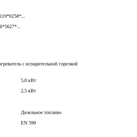
119*0258*...
6*5627*...
греватель с испарительной горелкой
5,0 кВт
2,5 кВт
Дизельное топливо
EN 590