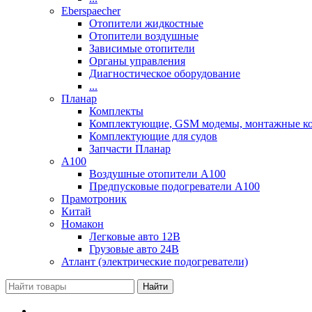
Eberspaecher
Отопители жидкостные
Отопители воздушные
Зависимые отопители
Органы управления
Диагностическое оборудование
...
Планар
Комплекты
Комплектующие, GSM модемы, монтажные ком
Комплектующие для судов
Запчасти Планар
A100
Воздушные отопители А100
Предпусковые подогреватели А100
Прамотроник
Китай
Номакон
Легковые авто 12В
Грузовые авто 24В
Атлант (электрические подогреватели)