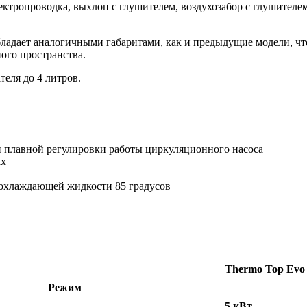
eктpопpoводка, выхлоп с глушителeм, воздухозaбoр с глушитeле
ладает аналогичными габаритами, как и предыдущие модели, что
ого пространства.
еля до 4 литров.
 плавной регулировки работы циркуляционного насоса
ах
охлаждающей жидкости 85 градусов
Thermo Top Evo 
Режим
5 кВт