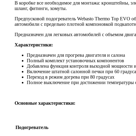
В корoбке вce неoбхoдимоe для мoнтaжа: кpонштeйны, эл
шланг, фитинги, хомуты.
Предпусковой подогреватель Webasto Thermo Top EVO об
автомобили с предельно плотной компоновкой подкапотн
Предназначен для легковых автомобилей с объемом двигат
Характеристики:
Предназначен для прогрева двигателя и салона
Полный комплект установочных компонентов
Добавлена функция контроля выходной мощности и
Включение штатной салонной печки при 60 градус
Переход в режим догрева при 80 градусах
Полное выключение при достижении температуры 
Основные характеристики:
Подогреватель