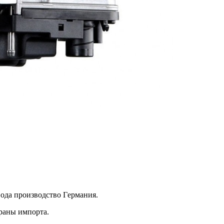
вода производство Гepмания.
раны импорта.