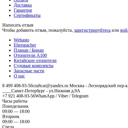
Доставка
Гарантия
Сертификаты
Написать отзыв
Чтобы добавить отзыв, пожалуйста,
зарегистрируйтесь
или
вой
Webasto
Eberspacher
Планар / Бинар
Отопители А100
Китайские отопители
Судовые комплекты
Запасные части
О нас
8 499 408-93-56
craftcar@yandex.ru
Москва - Леснорядский пер-к
____Санкт-Петербург - ул.Нижняя д.9А
+7 921 408-93-56
WhatsApp / Viber / Telegram
Часы работы
Понедельник
09:00 — 18:00
Вторник
09:00 — 18:00
Среда