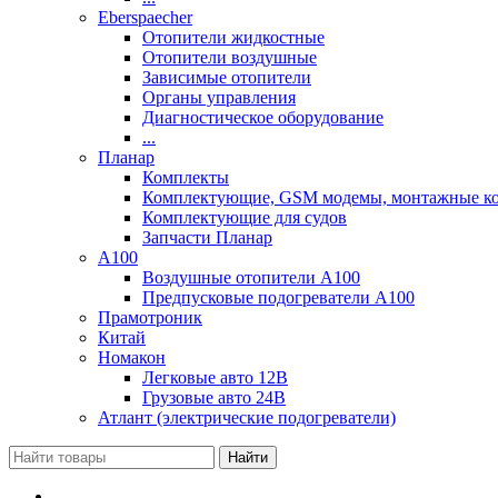
Eberspaecher
Отопители жидкостные
Отопители воздушные
Зависимые отопители
Органы управления
Диагностическое оборудование
...
Планар
Комплекты
Комплектующие, GSM модемы, монтажные ком
Комплектующие для судов
Запчасти Планар
A100
Воздушные отопители А100
Предпусковые подогреватели А100
Прамотроник
Китай
Номакон
Легковые авто 12В
Грузовые авто 24В
Атлант (электрические подогреватели)