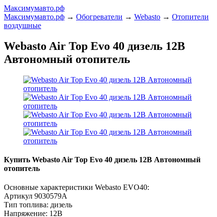
Максимумавто.рф
Максимумавто.рф
→
Обогреватели
→
Webasto
→
Отопители
воздушные
Webasto Air Top Evo 40 дизель 12В
Автономный отопитель
Купить Webasto Air Top Evo 40 дизель 12В Автономный
отопитель
Основные характеристики Webasto EVO40:
Артикул 9030579A
Тип топлива: дизель
Напряжение: 12В