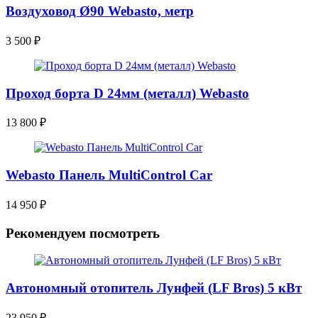
Воздуховод Ø90 Webasto, метр
3 500
₽
Проход борта D 24мм (металл) Webasto
13 800
₽
Webasto Панель MultiControl Car
14 950
₽
Рекомендуем посмотреть
Автономный отопитель Лунфей (LF Bros) 5 кВт
23 950
₽