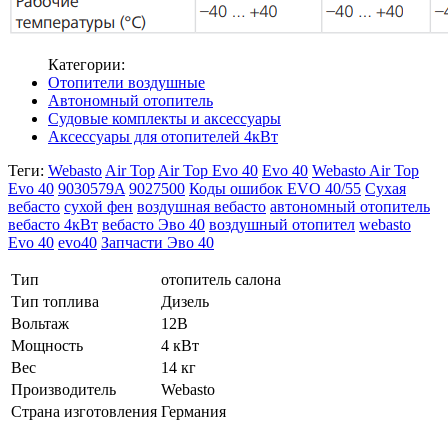
Категории:
Отопители воздушные
Автономный отопитель
Судовые комплекты и аксессуары
Аксессуары для отопителей 4кВт
Теги:
Webasto
Air Top
Air Top Evo 40
Evo 40
Webasto Air Top
Evo 40
9030579A
9027500
Коды ошибок EVO 40/55
Сухая
вебасто
сухой фен
воздушная вебасто
автономный отопитель
вебасто 4кВт
вебасто Эво 40
воздушный отопител
webasto
Evo 40
evo40
Запчасти Эво 40
Тип
отопитель салона
Тип топлива
Дизель
Вольтаж
12В
Мощность
4 кВт
Вес
14 кг
Производитель
Webasto
Страна изготовления
Германия