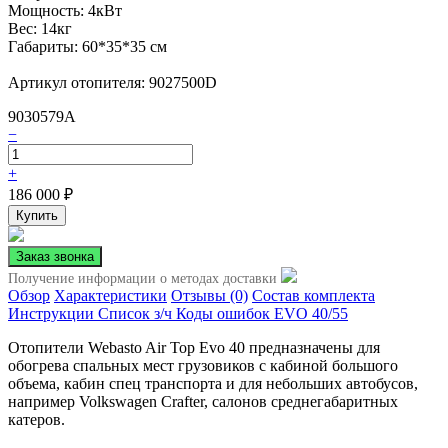
Мощность: 4кВт
Вес: 14кг
Габариты: 60*35*35 см
Артикул отопителя: 9027500D
9030579A
−
+
186 000
₽
Получение информации о методах доставки
Обзор
Характеристики
Отзывы (0)
Состав комплекта
Инструкции
Список з/ч
Коды ошибок EVO 40/55
Отопители Webasto Air Top Evo 40 предназначены для
обогрева спальных мест грузовиков с кабиной большого
объема, кабин спец транспорта и для небольших автобусов,
например Volkswagen Crafter, салонов среднегабаритных
катеров.