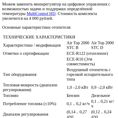
Можем заменить минирегулятор на цифровое управления с
возможностью задачи и поддержки определённой
температуры
MultiControl HD
. Стоимость комплекта
увеличится на 4 000 рублей.
Основные характеристики отопителя:
ТЕХНИЧЕСКИЕ ХАРАКТЕРИСТИКИ
Air Top 2000
Air Top 2000
Характеристики / модификация
STC B
STC D
Отметки о сертификации
ECE-R122 (отопление)
ECE-R10 (Э/м
совместимость)
Воздушный отопитель с
Тип оборудования
горелкой испарительного
типа
Тепловая мощность (диапазон
1,0 –2,0 кВт
0,9 –2,0 кВт
регулирования)
Топливо
Бензин
Дизельное
0,1 .. 0,21 кг/
Потребление топлива (±10%)
0,1 .. 0,2 кг/ч
ч
(0,14 .. 0,27
(0,12 .. 0,24
Диапазон регулирования
л/ч)
л/ч)