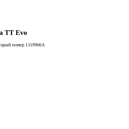
а TT Evo
Старый номер 1319966A