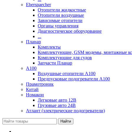
Eberspaecher
Отопители жидкостные
Отопители воздушные
Зависимые отопители
Органы управления
Диагностическое оборудование
...
Планар
Комплекты
Комплектующие, GSM модемы, монтажные ком
Комплектующие для судов
Запчасти Планар
A100
Воздушные отопители А100
Предпусковые подогреватели А100
Прамотроник
Китай
Номакон
Легковые авто 12В
Грузовые авто 24В
Атлант (электрические подогреватели)