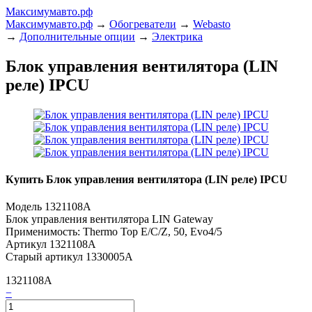
Максимумавто.рф
Максимумавто.рф
→
Обогреватели
→
Webasto
→
Дополнительные опции
→
Электрика
Блок управления вентилятора (LIN
реле) IPCU
Купить Блок управления вентилятора (LIN реле) IPCU
Модель 1321108A
Блок управления вентилятора LIN Gateway
Применимость: Thermo Top E/C/Z, 50, Evo4/5
Артикул 1321108A
Старый артикул 1330005A
1321108A
−