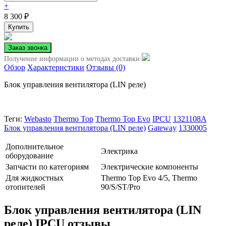
+
8 300
₽
Получение информации о методах доставки
Обзор
Характеристики
Отзывы (0)
Блок управления вентилятора (LIN реле)
Теги:
Webasto
Thermo Top
Thermo Top Evo
IPCU
1321108A
Блок управления вентилятора (LIN реле)
Gateway
1330005
Дополнительное
Электрика
оборудование
Запчасти по категориям
Электрические компоненты
Для жидкостных
Thermo Top Evo 4/5, Thermo
отопителей
90/S/ST/Pro
Блок управления вентилятора (LIN
реле) IPCU отзывы