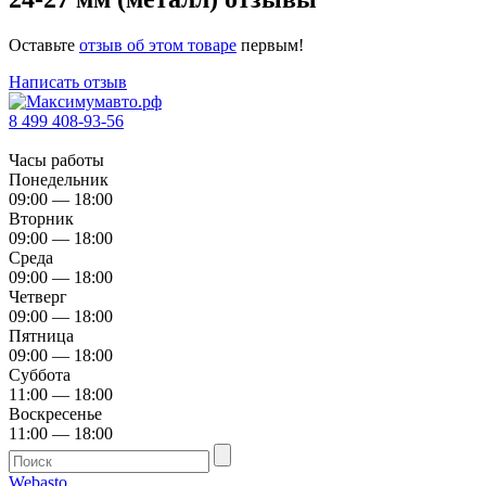
Оставьте
отзыв об этом товаре
первым!
Написать отзыв
8 499 408-93-56
Часы работы
Понедельник
09:00 — 18:00
Вторник
09:00 — 18:00
Среда
09:00 — 18:00
Четверг
09:00 — 18:00
Пятница
09:00 — 18:00
Суббота
11:00 — 18:00
Воскресенье
11:00 — 18:00
Webasto