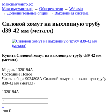
Максимумавто.рф
Максимумавто.рф
→
Обогреватели
→
Webasto
→
Дополнительные опции
→
Выхлопная система
Силовой хомут на выхлопную трубу
d39-42 мм (металл)
Купить Силовой хомут на выхлопную трубу d39-42 мм
(металл)
Модель 1320194A
Состояние Новое
Часть набора 9024808А Силовой хомут на выхлопную трубу
d39-42 мм (металл)
1320194A
−
+
700
₽