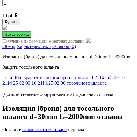
+
1 650
₽
Получение информации о методах доставки
Обзор
Характеристики
Отзывы (0)
Изоляция (броня) для тосольного шланга d=30mm L=2000mm
Защита тосольного шланга
Теги:
Eberspacher
изоляция
броня
защита
102114250200
10
2114 25 02 00
10.2114.25.02.00
тосольного
шланга
Дополнительное оборудование
Жидкостная система
Изоляция (броня) для тосольного
шланга d=30mm L=2000mm отзывы
Оставьте
отзыв об этом товаре
первым!