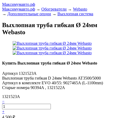
Максимумавто.рф
Максимумавто.рф
→
Обогреватели
→
Webasto
→
Дополнительные опции
→
Выхлопная система
Выхлопная труба гибкая Ø 24мм
Webasto
Купить Выхлопная труба гибкая Ø 24мм Webasto
Артикул 1321523A
Выхлопная труба гибкая D 24мм Webasto AT3500/5000
Артикул в комплекте EVO 40/55: 9027465A (L-1100mm)
Старые номера 90394A , 1321522A
1321523A
−
+
4 500
₽