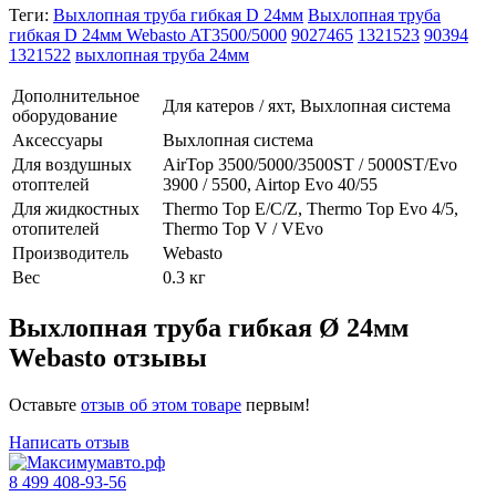
Теги:
Выхлопная труба гибкая D 24мм
Выхлопная труба
гибкая D 24мм Webasto AT3500/5000
9027465
1321523
90394
1321522
выхлопная труба 24мм
Дополнительное
Для катеров / яхт, Выхлопная система
оборудование
Аксессуары
Выхлопная система
Для воздушных
AirTop 3500/5000/3500ST / 5000ST/Evo
отоптелей
3900 / 5500, Airtop Evo 40/55
Для жидкостных
Thermo Top E/C/Z, Thermo Top Evo 4/5,
отопителей
Thermo Top V / VEvo
Производитель
Webasto
Вес
0.3 кг
Выхлопная труба гибкая Ø 24мм
Webasto отзывы
Оставьте
отзыв об этом товаре
первым!
Написать отзыв
8 499 408-93-56